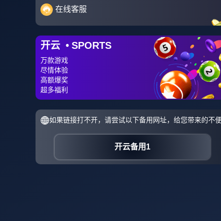
常见运动损伤防护与康复
钻石联赛
关于我们
其他
加载中...
首页
>
足球赛事
足球赛事
中超
五大联赛
欧冠
联系信息
全国咨询热线：400-888-8888