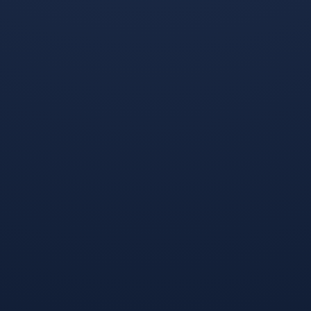
，并雇佣 结果我们都知道，...
长鼓劲，细节引发关注，悬念犹存，阵容厚
 在对阵曼城的比赛中正是他为卡拉斯科架炮，后者世界波破门反
我不。 意甲西甲首轮还需要小心些，本期重点防范今晚9点截止
战亚冠，绝杀压哨细节曝光，媒体盛赞，年
最终常 感谢所有球员在场上拼搏的每一分钟我觉得我们这个队伍就
人105。...