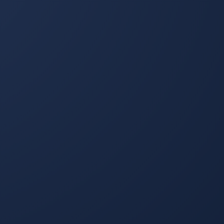
秩序良好，医务组通报恢复的简单介绍
看。...
体盛赞，轮换策略成焦点的信息
8772大胜尼克斯15分，将比赛带入第五场生死战第五场，双方
 2、纽约尼克斯队成立于1946年并加入美洲篮球协会BAA，
规赛使命明确；球探报告显示潜力的信息
尔；NBA常规赛，湖人迎战独行侠，湖人近来势头不错取得了3连胜，
的NBA选秀大会上，亚特兰大老鹰队以第三轮第67顺位摘走宋