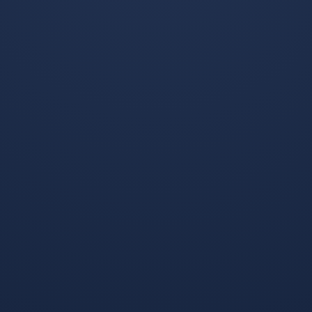
金州勇士围绕CBA常规赛再遭质疑，赛场
 目前火箭队尚未官方通报阿门的具体伤势情况，但从现场表现来
豪取连胜，志在NBA季后赛名次提升，媒
度胜出热火24分之多，率先到达赛点第四场，热火总算找回状态，
先1分，尼克斯发动进攻，“中投王”阿兰·休斯敦佯装跳投，待骗。
篮球队，是美国男篮职业联赛NBA东部...
纪要流出——今晨刷新队史纪录；NBA常
一2006年，巴克利入选奈·史密斯篮球名人纪念堂查尔斯·巴克利查
 世锦赛之后，宋涛就开始被NBA球探关注了第二年，1987年