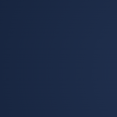
有，到今年为止，nba总共出现过17次在总决赛抢七的情况其
丹总共在25场比赛上投中致胜进球25次最经典的一幕发生在19
的第二冠，虽然湖人在该年的总决赛里轻松的以41击败76人获得
星空体育官网-今晚孟菲斯灰熊备战西甲
今晚看好巴塞罗那在客场直接全取三分！今日独享看法晚场193
恩和莫兰特两大核心都成功战胜伤病，本场比赛有望联手出战，新
纳，暂时止住。 西甲，马竞20比利亚雷亚尔，方向中！切尔西未
星空体育官网-包含转折点毕尔巴鄂竞技
还是外界舆论评价，都会进入恶性循环”本泽马的 “赛季断崖” 一方面