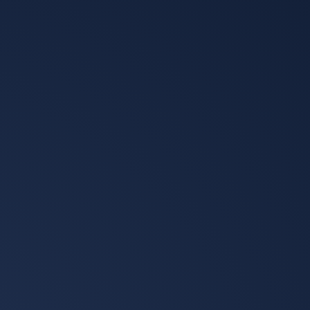
氛围转暖的信息