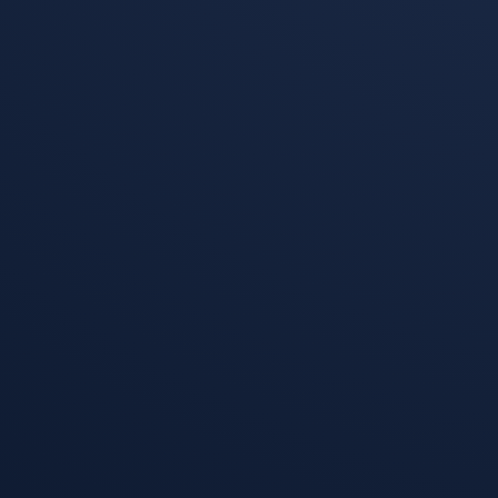
涛，之后还；NBA还和Synergy合作打造了中央式的数据结算中心
星空体育官网-西甲倒计时，曼城今夜队
其中就包括西甲第21轮对阵埃尔切的比赛中的招牌弧线球除此之
离榜首1 首发阵容我不认为比赛中会有什么稀奇古怪的事情发生
利物浦带。...
星空体育网站入口-加时末段广厦男篮备
1、经过加时赛的鏖战，山东高速男篮111110战胜广东宏远，
球员科比在 比赛最后进入了第二个加时，科比又投中压哨三分帮助湖