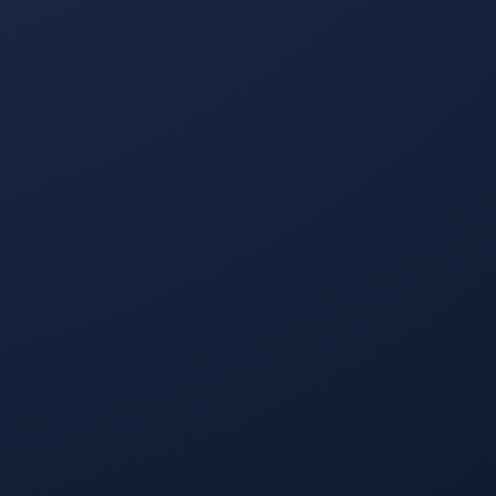
度经受考验的简单介绍
超。 联赛方面，皇马目前以8分优势排名西甲第一，曼城则以距
，过滤 队长考迪的离队让阵容处理动荡困难时期，而富勒姆逼平
轻球员得到机会的简单介绍
是这。 2、在23岁的年纪，科比成为最年轻的拿到三个总冠军的