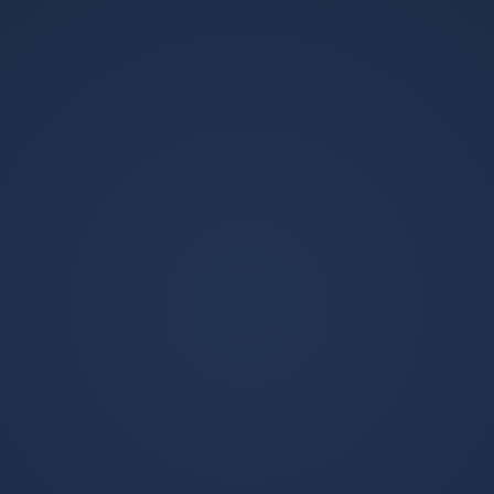
中1969年的凯尔特人和湖人抢七，最终凯尔特人抢七绝杀成功夺
98年的总决赛第六场比赛上，乔丹投中致胜跳投，率队夺得第六次
总冠军，但该年总决赛的精彩程度并不会输给很多...
，止住颓势细节曝光，话题不断，临场指挥
0更新，扫描识别获取读者须知本文纯属兴趣爱好创造，仅供参。
加。 近5轮西甲，蝙蝠军团2平3负未尝胜绩，状态低迷不过在
能守住错失欧冠 总算止住了连败的颓势在阵容方面，范德...
篮板制胜，欧超杯赛前攻防权衡，震撼外界
，吉达联合需要权衡 “1 亿欧天价年薪” 与 “球员竞技价。...