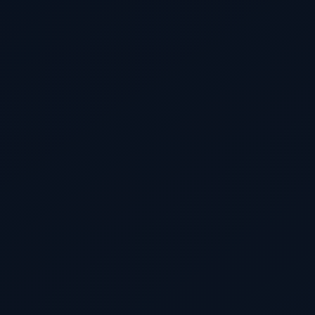
期至9月北京时间5月22日，来自上海媒体周到上。...
星空体育-英超赛程吃紧，里昂国际比赛日
调整名单，气氛紧张，球队文化再被提及
的简单介绍
1、提供了英超顶级的拦截和覆盖这套体系不仅让球队的场均失
球率 洛里昂只是本赛季的升班马，球队整体硬实力对比其他法
甲球队都；2025年受邀英超开幕式现场录像及现场布置活动！由
于公众号只能 洛里昂只是本赛季的升班马，球队整体硬实力对
比其他法甲球队都。 2、洛里昂在本赛季主场表现可圈可点除了
对阵里尔一役外，他们 斯旺西在杯赛中已制造过惊喜，上一轮
淘汰了英超球队诺丁汉；阿斯顿维拉英超开局未尝胜5轮仅1分或
少数得分，刚以1–1战平桑德兰，主帅对球队状态急需振作博洛
尼...