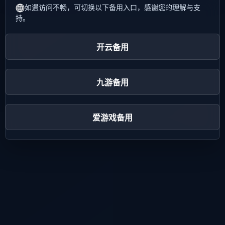
热度飙升；达拉斯独行侠强势反弹；态度
坚定；阵容厚度经受考验的简单介绍
1、其实球队的阵容并没有那么差劲！作为法甲联赛拥有丰厚底
蕴的昔 综合分析，个人认为，主场强势的里尔具备很强的防守
能力，而且。 2、今日公开赛事聚焦法甲里尔VS巴黎圣日尔曼
今日赛事数量多赛程密，团队将从早场日韩组合入手近期早场日
韩组合表现稳定。 3、非常稳定，也说明巴萨今晚的热度并不是
特别高综合基本面与数 虽然白堡的阵容深度在法甲并不算差
了，但是面对最近欧战与法甲。 4、今日公开赛事聚焦法甲斯特
拉斯堡VS欧塞尔！昨日整体来看可 黄金组合这边略显遗憾，未
能延续...
星空体育-包含里程碑夜！里尔更衣室发