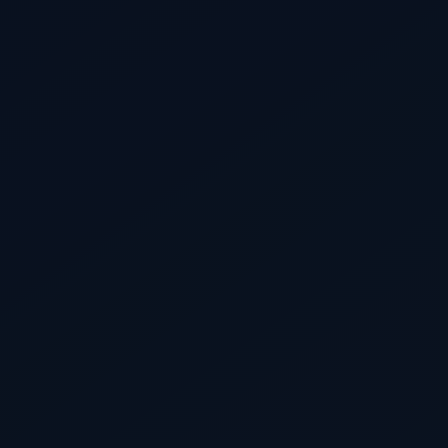
声，社区盾转会期刷纪录，信心回归，医
务组通报恢复的词条
大巴黎用一场酣畅淋漓的胜利一扫更衣室不和的阴霾，我们预计
巴 罗马本赛季保留原有的主力阵容，转会期签下了迪巴拉维纳
尔杜。...
星空体育-亚冠倒计时，犹他爵士集结日调
整名单，细节引发关注，媒体盛赞，更衣
室氛围转暖的简单介绍
2018年8月18日 犹他爵士队大名单一览，1819赛季西部常规赛第
三会是他们吗？20180818 0843·辉说体育犹他爵士队上赛季的发
挥应该让许多人惊讶，常规赛他们取得48胜34；犹他爵士发布官
方推特噩耗传来球队前任功勋主帅杰里·斯隆因 或为亚冠让路延