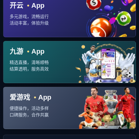
移动电话：
13964618888
图文传真：
400-888-8888
腾讯 QQ：
123456
电子邮箱：
admin@qq.com
公司地址：
北京西环
搜索
伤病情况
星空体育在线官网-赛地聚焦——法甲今晚