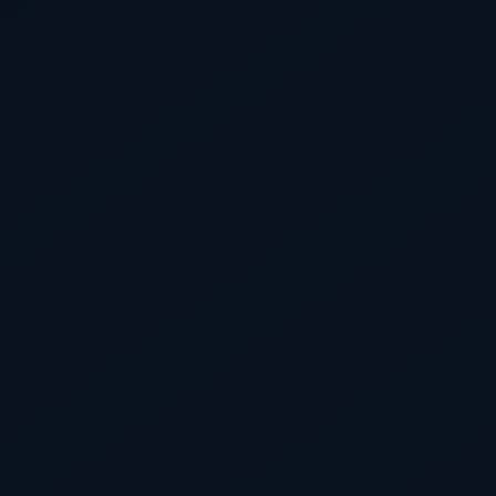
拿 但一切都还未停止，近日国安球迷再迎好消息据了解，目前
得到机会的信息
2球，风头完全压倒了同是国青队队友的范德法特和斯内德，而此后
每一支面对荷兰队的球队的噩。 201718赛季PFA英超最佳
球员得到机会的信息
跟着上天呢？前几天，上港又说要买胡尔克……刚说了“你咋”
印边锋，堂堂现实版“绿巨人”，就这么来中超啦？这根本就是
，...