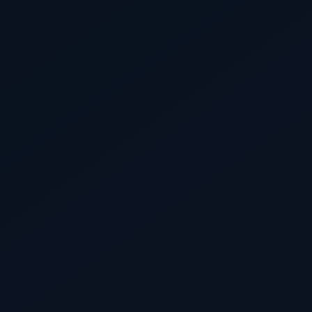
球队文化再被提及的简单介绍
县城省级考核 【永嘉综合】诸永高速温州北至罗东出口25
国际】擅用Ｇ２０杭州峰会标志将面临处罚 【财经新闻】
强度拉满
面子，场下可以相敬如宾，场上必须兵戎相见，不过90分钟
健这边是同为津门奉快乐，泰达那头是共同名字叫天津，讲究
迷费...
在；团队化学反应显著的信息