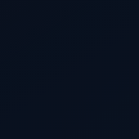
升；山东泰山复出首秀；球迷炸锅；数据趋
来看，今天大部分的机构对这场比赛的盘口进行了调整。 和英超联赛Engl