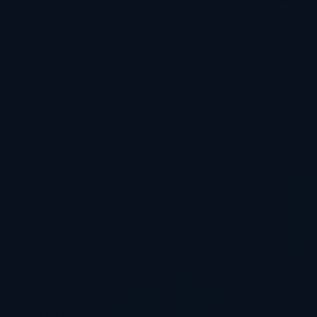
图文传真：
400-888-8888
腾讯 QQ：
123456
电子邮箱：
admin@qq.com
公司地址：
北京西环
搜索
常见运动损伤防护与康复
星空体育-赛地聚焦——英超赛前热度飙
11月咱们继续加油，今日聚焦一场英超，争取拿下首日开门红！ 从数据层面