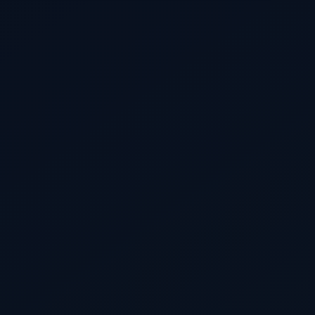
势出现新变化的简单介绍
ish Premier League，EPL使用推特Twitter 传