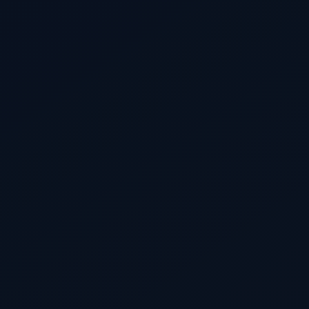
星空体育网站入口-CBA常规赛赛后走向
【精彩资讯尽在永嘉手机报】订阅方式：编辑3911发送到
日零时开通 【温州新闻】温州首条中医药街 绿化带种中
国内油价年内第二次下调 【体育娱乐】俄田径队无缘奥运会 
星空体育官网- 托特纳姆清晨主帅复盘，
顶级联赛首个拥有两支津门球队的赛季，第一场天津德比在昨
前后，这场津门德比好评如潮，可以说这场比赛的确是天津足
乐呵乐呵就得了的天津性格在赛前就为这场比赛定下了和谐的
星空体育官网-关于里程碑夜曼联刷新队