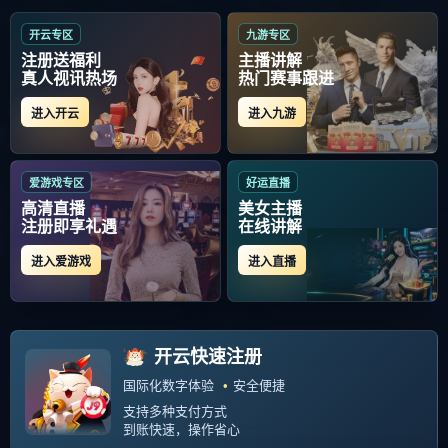
首页
综合球星
球员转会
伤病情况
数据表现
篮球新闻
球队战术分析/战绩预测
赛事商业化/俱乐部运营
足球赛事
欧冠
五大联赛
中超
综合资讯
体育科技/政策法规变化
科学健身方法
田径赛事