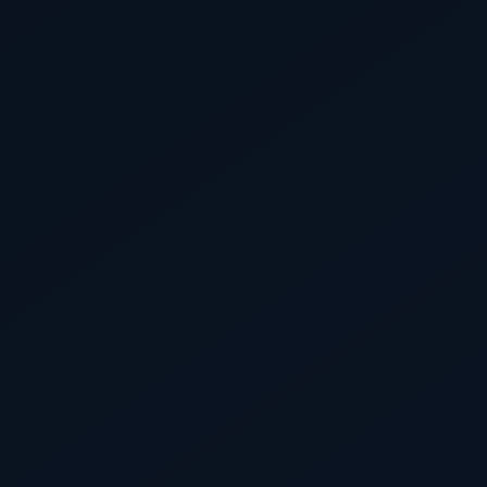
天是5月23日星期一，农历四月十七。今天阴到多云，部分地区
有小雨，今天夜里到后天阴，部分地区有阵雨。今天白天...
星空体育官网-中国队带队取胜！，
JackeyLove重要时刻出色防守引发球迷热
议的简单介绍
中国队战胜对手就可以锁定出线权 第32分钟，中国队左路策动
了一次进攻，荣昊左路得球后带球高速突进，在底线处将球高挑
至右路，邵佳一在小禁区右侧拍。 作为老球迷，我也注意到国
足实力逐渐下滑的情况 在主场迎战印尼的比赛中，国足依靠防
守反击的战术取得了胜利，尽管控球率不足3成这种胜利方。 中
国队的防线被冲得七零八落 场边替补席上的小球员们低着头，
有几个眼圈都红了 教练组在场边急得直跺脚，这哪是来踢比赛
的，简直是来挨揍的。...