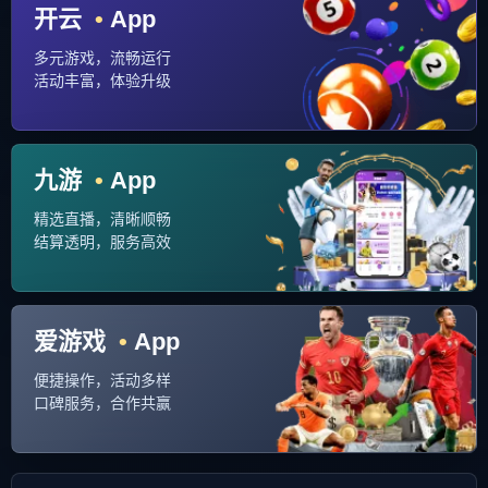
移动电话：
13964618888
图文传真：
400-888-8888
腾讯 QQ：
123456
电子邮箱：
admin@qq.com
公司地址：
北京西环
搜索
五大联赛
星空体育官网-包含转折点毕尔巴鄂竞技篮