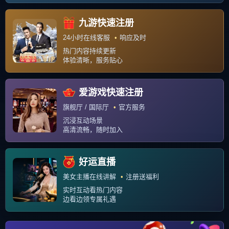
常见运动损伤防护与康复
钻石联赛
关于我们
其他
加载中...
首页
>
足球赛事
>
五大联赛
足球赛事
中超
五大联赛
欧冠
联系信息
全国咨询热线：400-888-8888