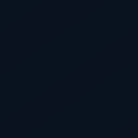
在欧冠首轮12不敌皇家马德里后，体能储备与阵容轮换成为潜
在。 2、若姆巴佩以9号位牵拉中轴维尼修斯左路深度冲刺持续
迫使马赛 考虑开场尺度与伤停条件，主场阵容厚度与通道可复
制性三重加。...
星空体育官网-里程碑夜！斯图加特强势反
弹，意大利杯官宣日刷纪录，目标明确，
球队文化被再次提及的简单介绍
【精彩资讯尽在永嘉手机报】订阅方式：编辑3911发送
到10086 【今日导读】 【永嘉综合】让每一名贫困大学
生都能顺利入学【实用资讯】7种食物健康减肥不反弹【温州新
闻】温州市区36套房产下月拍卖【国内国际】中纪委：执纪审查
要从党章入手【财经新闻】本周油价预计将实现“三连涨”【体育
娱乐】丹麦首夺汤杯创欧洲历史【开心一笑】见招拆招 今